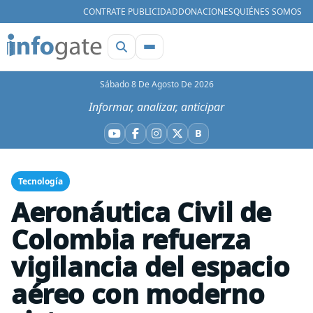
CONTRATE PUBLICIDAD
DONACIONES
QUIÉNES SOMOS
Sábado 8 De Agosto De 2026
Informar, analizar, anticipar
B
YouTube
Facebook
Instagram
X
Bluesky
Tecnología
Aeronáutica Civil de
Colombia refuerza
vigilancia del espacio
aéreo con moderno