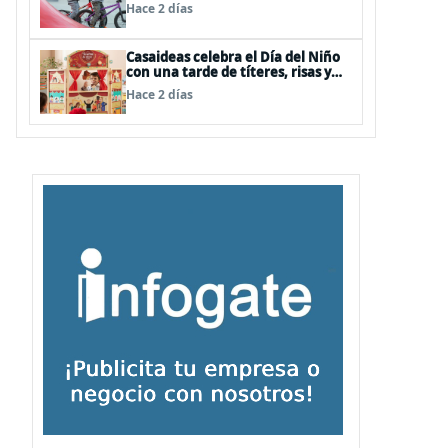
panoramas, cine, shows y
Hace 2 días
streaming
Casaideas celebra el Día del Niño
con una tarde de títeres, risas y
sorpresas en el Mall Plaza Vespucio
Hace 2 días