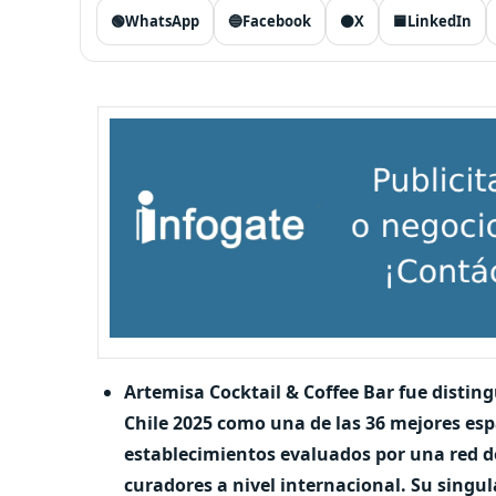
🟢
WhatsApp
🔵
Facebook
⚫
X
🟦
LinkedIn
Artemisa
Cocktail & Coffee Bar
fue disting
Chile 2025 como una de las 36 mejores esp
establecimientos evaluados por una red de 
curadores a nivel internacional. Su singul