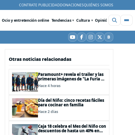
CONTRATE PUBLICIDAD
DONACIONES
QUIÉNES SOMOS
Ocio y entretención online
Tendencias
Cultura
Opinión
Videos
De
B
YouTube
Facebook
Instagram
X
Bluesky
Otras noticias relacionadas
Paramount+ revela el trailer y las
primeras imágenes de "La Furia de
los Thundermans"
Hace 4 horas
Día del Niño: cinco recetas fáciles
para cocinar en familia
Hace 2 días
Caja 18 celebra el Mes del Niño con
descuentos de hasta un 40% en