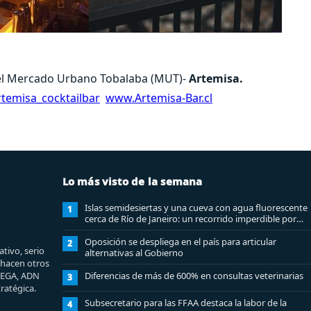
el Mercado Urbano Tobalaba (MUT)-
Artemisa.
temisa_cocktailbar
www.Artemisa-Bar.cl
Lo más visto de la semana
Islas semidesiertas y una cueva con agua fluorescente
1
cerca de Río de Janeiro: un recorrido imperdible por
Angra dos Reis
Oposición se despliega en el país para articular
2
tivo, serio
alternativas al Gobierno
e hacen otros
MEGA, ADN
Diferencias de más de 600% en consultas veterinarias
3
ratégica.
Subsecretario para las FFAA destaca la labor de la
4