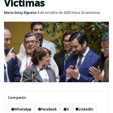
Víctimas
Mario Estay Elgueta
•
8 de octubre de 2025
•
Hace 43 semanas
Compartir
🟢
WhatsApp
🔵
Facebook
⚫
X
🟦
LinkedIn