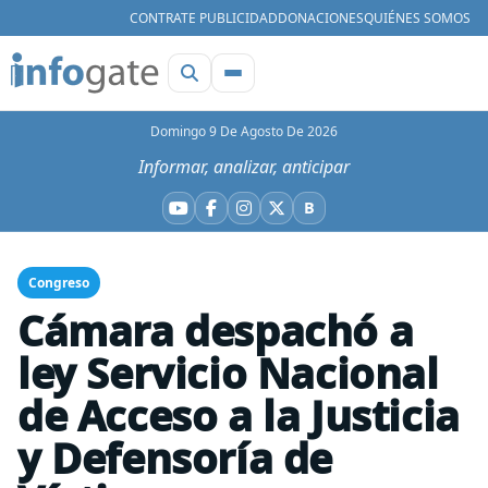
CONTRATE PUBLICIDAD
DONACIONES
QUIÉNES SOMOS
Domingo 9 De Agosto De 2026
Informar, analizar, anticipar
B
YouTube
Facebook
Instagram
X
Bluesky
Congreso
Cámara despachó a
ley Servicio Nacional
de Acceso a la Justicia
y Defensoría de