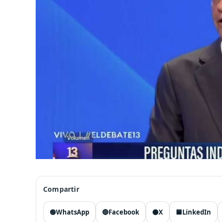
Compartir
🟢
WhatsApp
🔵
Facebook
⚫
X
🟦
LinkedIn