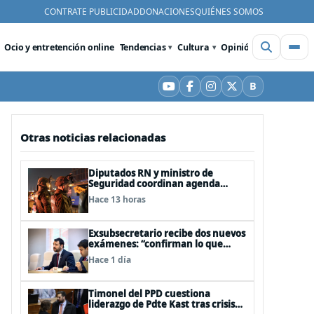
CONTRATE PUBLICIDAD
DONACIONES
QUIÉNES SOMOS
Ocio y entretención online
Tendencias
Cultura
Opinión
Videos
De
B
YouTube
Facebook
Instagram
X
Bluesky
Otras noticias relacionadas
Diputados RN y ministro de
Seguridad coordinan agenda
legislativa y fast track de
Hace 13 horas
proyectos
Exsubsecretario recibe dos nuevos
exámenes: “confirman lo que
siempre he dicho que no consumo
Hace 1 día
droga”
Timonel del PPD cuestiona
liderazgo de Pdte Kast tras crisis