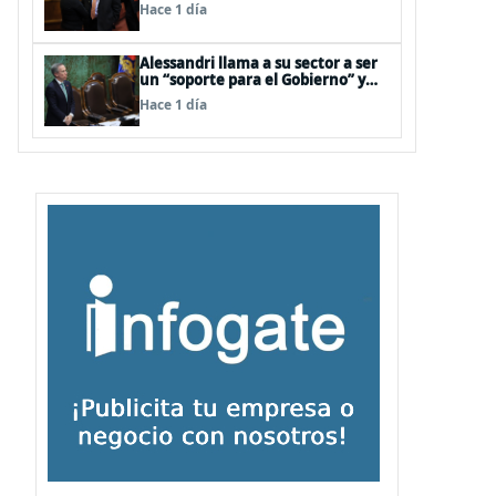
interna en el oficialismo: “Es
Hace 1 día
incapaz de ordenar la casa”
Alessandri llama a su sector a ser
un “soporte para el Gobierno” y
evitar peleas internas tras disputa
Hace 1 día
Squella-Pavez