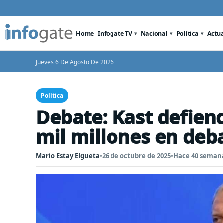
Home
Infogate TV
Nacional
Política
Actu
Jueves 6 De Agosto De 2026
Política
Debate: Kast defien
mil millones en deb
Mario Estay Elgueta
•
26 de octubre de 2025
•
Hace 40 seman