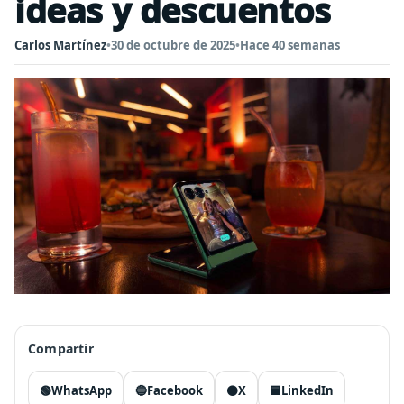
ideas y descuentos
Carlos Martínez
•
30 de octubre de 2025
•
Hace 40 semanas
Compartir
🟢
WhatsApp
🔵
Facebook
⚫
X
🟦
LinkedIn