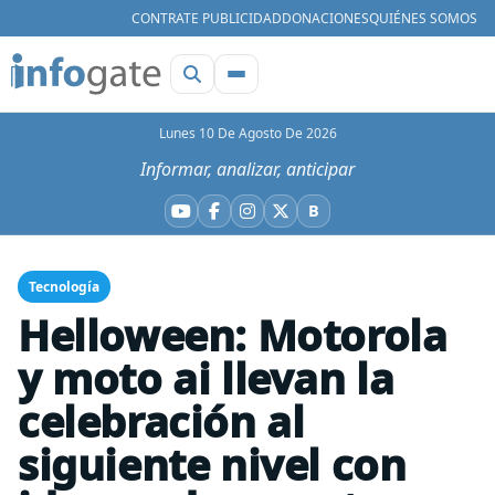
CONTRATE PUBLICIDAD
DONACIONES
QUIÉNES SOMOS
Lunes 10 De Agosto De 2026
Informar, analizar, anticipar
B
YouTube
Facebook
Instagram
X
Bluesky
Tecnología
Helloween: Motorola
y moto ai llevan la
celebración al
siguiente nivel con