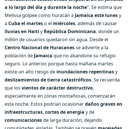
a lo largo del día y durante la noche
". Se estima que
Melissa golpee como huracán a
Jamaica este lunes
y
a
Cuba el martes
o el
miércoles
, además de causar
lluvias en Haití
y
República Dominicana
, donde un
millón de usuarios quedaron sin agua. Desde el
Centro Nacional de Huracanes
se advierte a la
población de
Jamaica
que no abandone su refugio
seguro. Lo anterior, porque hasta mañana martes
existe un alto riesgo de
inundaciones repentinas
y
deslizamientos de tierra catastróficos
. Se recuerda
que los
vientos de carácter destructivo
,
especialmente en zonas montañosas, comenzarán
esta noche. Estos podrían ocasionar
daños graves en
infraestructuras
,
cortes de energía
y de
comunicaciones
de larga duración, dejando
comunidades aisladas. También se prevén
marejadas