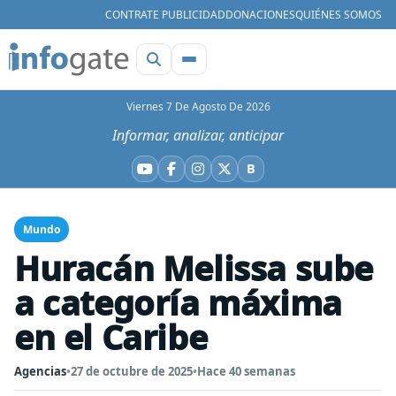
CONTRATE PUBLICIDAD
DONACIONES
QUIÉNES SOMOS
Viernes 7 De Agosto De 2026
Informar, analizar, anticipar
B
YouTube
Facebook
Instagram
X
Bluesky
Mundo
Huracán Melissa sube
a categoría máxima
en el Caribe
Agencias
•
27 de octubre de 2025
•
Hace 40 semanas