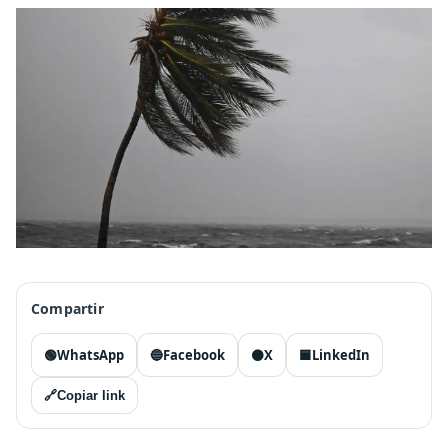
Compartir
🟢
WhatsApp
🔵
Facebook
⚫
X
🟦
LinkedIn
🔗
Copiar link