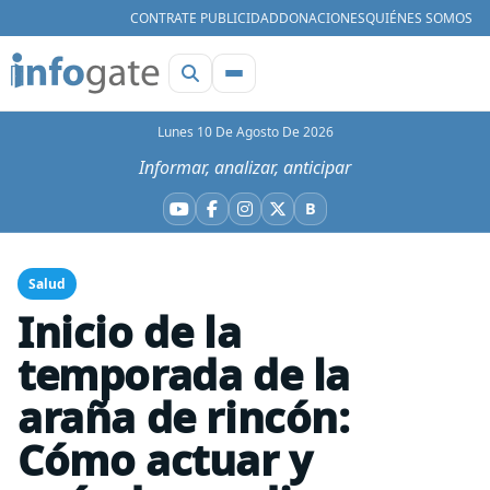
CONTRATE PUBLICIDAD
DONACIONES
QUIÉNES SOMOS
Lunes 10 De Agosto De 2026
Informar, analizar, anticipar
B
YouTube
Facebook
Instagram
X
Bluesky
Salud
Inicio de la
temporada de la
araña de rincón:
Cómo actuar y