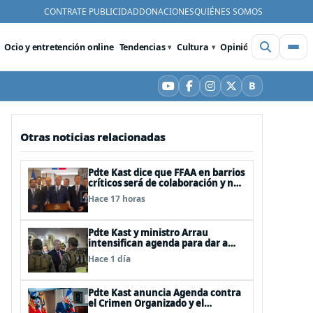
CONTRATE PUBLICIDAD
DONACIONES
QUIÉNES SOMOS
Ocio y entretención online
Tendencias
Cultura
Opinión
Videos
De
B
YouTube
Facebook
Instagram
X
Bluesky
Otras noticias relacionadas
Pdte Kast dice que FFAA en barrios
críticos será de colaboración y no
sustituye rol de policías en control
Hace 17 horas
del orden público
Pdte Kast y ministro Arrau
intensifican agenda para dar a
conocer su ACOT
Hace 1 día
Pdte Kast anuncia Agenda contra
el Crimen Organizado y el