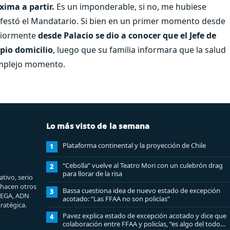
xima a partir.
Es un imponderable, si no, me hubiese
festó el Mandatario. Si bien en un primer momento desde
eriormente
desde Palacio se dio a conocer que el Jefe de
pio domicilio
, luego que su familia informara que la salud
omplejo momento.
Lo más visto de la semana
Plataforma continental y la proyección de Chile
1
“Cebolla” vuelve al Teatro Mori con un culebrón drag
2
para llorar de la risa
tivo, serio
e hacen otros
Bassa cuestiona idea de nuevo estado de excepción
3
MEGA, ADN
acotado: “Las FFAA no son policías”
ratégica.
Pavez explica estado de excepción acotado y dice que
4
colaboración entre FFAA y policías, “es algo del todo