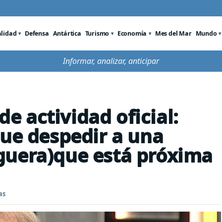
alidad
Defensa
Antártica
Turismo
Economía
Mes del Mar
Mundo
Informar, analizar, anticipar
 de actividad oficial:
que despedir a una
guera)que está próxima
as