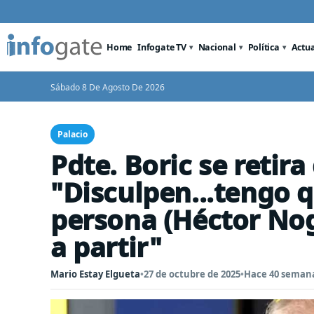
Home
Infogate TV
Nacional
Política
Actu
Sábado 8 De Agosto De 2026
Palacio
Pdte. Boric se retira
"Disculpen...tengo 
persona (Héctor No
a partir"
Mario Estay Elgueta
•
27 de octubre de 2025
•
Hace 40 seman