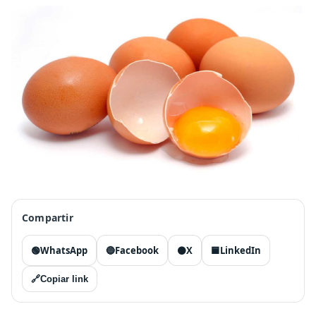
Compartir
🟢
WhatsApp
🔵
Facebook
⚫
X
🟦
LinkedIn
🔗
Copiar link