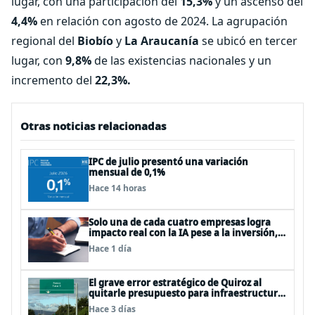
lugar, con una participación del
15,3%
y un ascenso del
4,4%
en relación con agosto de 2024. La agrupación
regional del
Biobío
y
La Araucanía
se ubicó en tercer
lugar, con
9,8%
de las existencias nacionales y un
incremento del
22,3%.
Otras noticias relacionadas
IPC de julio presentó una variación
mensual de 0,1%
Hace 14 horas
Solo una de cada cuatro empresas logra
impacto real con la IA pese a la inversión,
según el Foro Económico Mundial
Hace 1 día
El grave error estratégico de Quiroz al
quitarle presupuesto para infraestructura
vial del Biobío
Hace 3 días