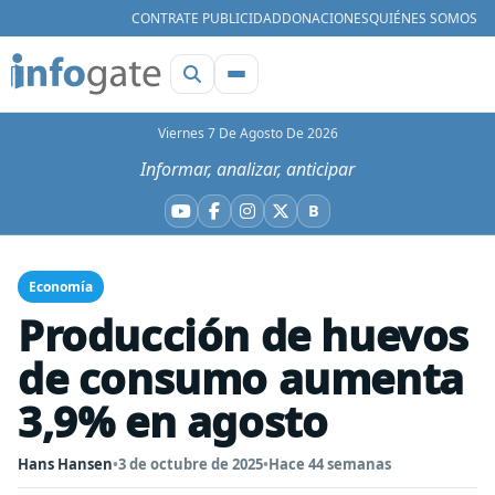
CONTRATE PUBLICIDAD
DONACIONES
QUIÉNES SOMOS
Viernes 7 De Agosto De 2026
Informar, analizar, anticipar
B
YouTube
Facebook
Instagram
X
Bluesky
Economía
Producción de huevos
de consumo aumenta
3,9% en agosto
Hans Hansen
•
3 de octubre de 2025
•
Hace 44 semanas