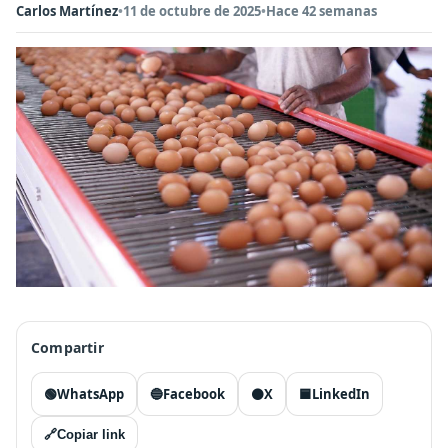
Carlos Martínez
•
11 de octubre de 2025
•
Hace 42 semanas
Compartir
🟢
WhatsApp
🔵
Facebook
⚫
X
🟦
LinkedIn
🔗
Copiar link