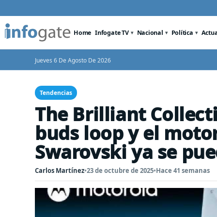
Home
Infogate TV
Nacional
Política
Actu
Jueves 6 De Agosto De 2026
Tendencias
The Brilliant Collec
buds loop y el motor
Swarovski ya se pue
Carlos Martínez
•
23 de octubre de 2025
•
Hace 41 semanas