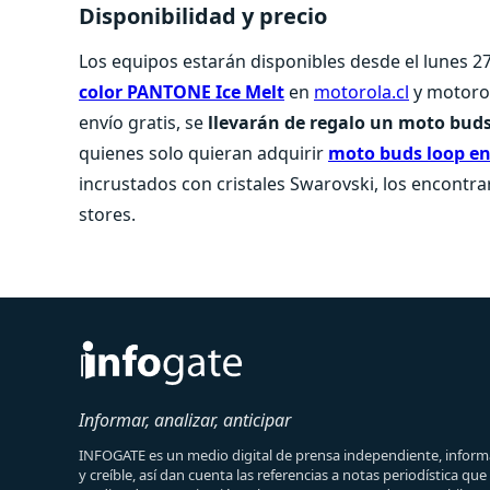
Disponibilidad y precio
Los equipos estarán disponibles desde el lunes 
color PANTONE Ice Melt
en
motorola.cl
y motorol
envío gratis, se
llevarán de regalo un moto buds
quienes solo quieran adquirir
moto buds loop en 
incrustados con cristales Swarovski, los encontr
stores.
Informar, analizar, anticipar
INFOGATE es un medio digital de prensa independiente, informa
y creíble, así dan cuenta las referencias a notas periodística qu