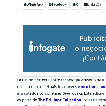
🟢
WhatsApp
🔵
Facebook
⚫
X
🟦
LinkedIn
La fusión perfecta entre tecnología y diseño de l
oficialmente en el país los nuevos
moto buds loo
incrustados con cristales
Swarovski
. Esta edició
es parte de
The Brilliant Collection
, con una expe