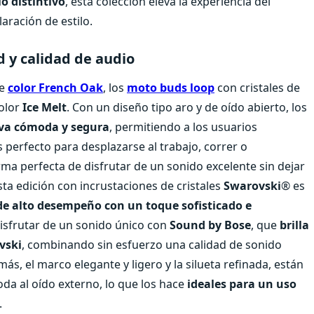
lo distintivo
, esta colección eleva la experiencia del
aración de estilo.
 y calidad de audio
te
color French Oak
, los
moto buds loop
con cristales de
color
Ice Melt
. Con un diseño tipo aro y de oído abierto, los
iva cómoda y segura
, permitiendo a los usuarios
perfecto para desplazarse al trabajo, correr o
orma perfecta de disfrutar de un sonido excelente sin dejar
ta edición con incrustaciones de cristales
Swarovski
® es
de alto desempeño con un toque sofisticado e
disfrutar de un sonido único con
Sound by Bose
, que
brilla
vski
, combinando sin esfuerzo una calidad de sonido
ás, el marco elegante y ligero y la silueta refinada, están
da al oído externo, lo que los hace
ideales para un uso
.