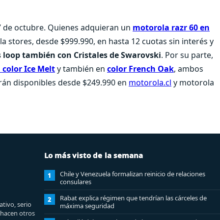
27 de octubre. Quienes adquieran un
motorola razr 60 en
a stores, desde $999.990, en hasta 12 cuotas sin interés y
 loop también con Cristales de Swarovski
. Por su parte,
color Ice Melt
y también en
color French Oak
, ambos
arán disponibles desde $249.990 en
motorola.cl
y motorola
Lo más visto de la semana
Chile y Venezuela formalizan reinicio de relaciones
1
consulares
Rabat explica régimen que tendrían las cárceles de
2
tivo, serio
máxima seguridad
e hacen otros