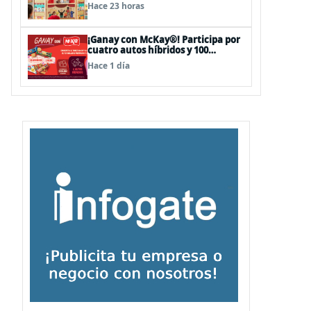
sorpresas en el Mall Plaza Vespucio
Hace 23 horas
¡Ganay con McKay®! Participa por
cuatro autos híbridos y 100
premios de $500.000
Hace 1 día