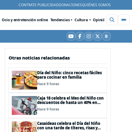
CONTRATE PUBLICIDAD
DONACIONES
QUIÉNES SOMOS
Ocio y entretención online
Tendencias
Cultura
Opinión
Videos
De
B
YouTube
Facebook
Instagram
X
Bluesky
Otras noticias relacionadas
Día del Niño: cinco recetas fáciles
para cocinar en familia
Hace 9 horas
Caja 18 celebra el Mes del Niño con
descuentos de hasta un 40% en
panoramas, cine, shows y
Hace 9 horas
streaming
Casaideas celebra el Día del Niño
con una tarde de títeres, risas y