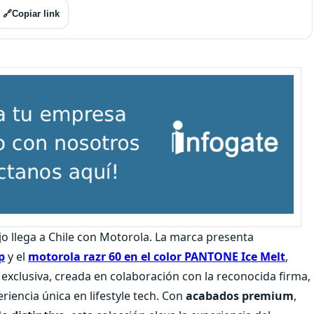
🔗
Copiar link
ujo llega a Chile con Motorola. La marca presenta
p
y el
motorola razr 60 en el color PANTONE Ice Melt
,
n exclusiva, creada en colaboración con la reconocida firma,
riencia única en lifestyle tech. Con
acabados premium
,