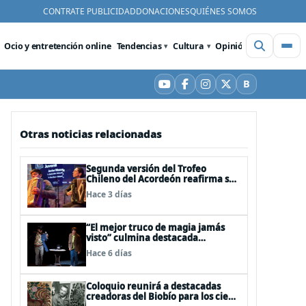
CONTRATE PUBLICIDAD
DONACIONES
QUIÉNES SOMOS
Ocio y entretención online
Tendencias
Cultura
Opinión
Videos
De
B
YouTube
Facebook
Instagram
X
Bluesky
Otras noticias relacionadas
Segunda versión del Trofeo
Chileno del Acordeón reafirma su
apuesta por la profesionalización
Hace 3 días
del instrumento en Chile
“El mejor truco de magia jamás
visto” culmina destacada
participación en el Festival Off
Hace 6 días
Avignon 2026
Coloquio reunirá a destacadas
creadoras del Biobío para los cien