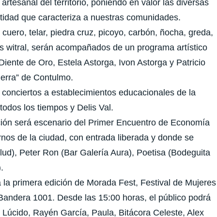
 artesanal del territorio, poniendo en valor las diversas
ntidad que caracteriza a nuestras comunidades.
uero, telar, piedra cruz, picoyo, carbón, ñocha, greda,
os witral, serán acompañados de un programa artístico
a Diente de Oro, Estela Astorga, Ivon Astorga y Patricio
ierra” de Contulmo.
á conciertos a establecimientos educacionales de la
odos los tiempos y Delis Val.
ción será escenario del Primer Encuentro de Economía
rnos de la ciudad, con entrada liberada y donde se
ud), Peter Ron (Bar Galería Aura), Poetisa (Bodeguita
.
 la primera edición de Morada Fest, Festival de Mujeres
Bandera 1001. Desde las 15:00 horas, el público podrá
o Lúcido, Rayén García, Paula, Bitácora Celeste, Alex