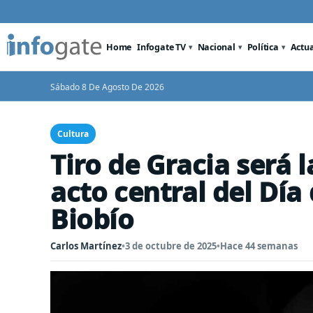
Home
Infogate TV
Nacional
Política
Actu
Sábado 8 De Agosto De 2026
Cultura
Tiro de Gracia será 
acto central del Día
Biobío
Carlos Martínez
•
3 de octubre de 2025
•
Hace 44 semanas