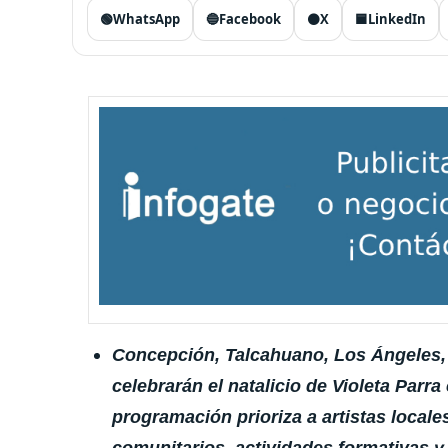
🟢
WhatsApp
🔵
Facebook
⚫
X
🟦
LinkedIn
Concepción, Talcahuano, Los Ángeles, 
celebrarán el natalicio de Violeta Parr
programación prioriza a artistas local
comunitarios, actividades formativas 