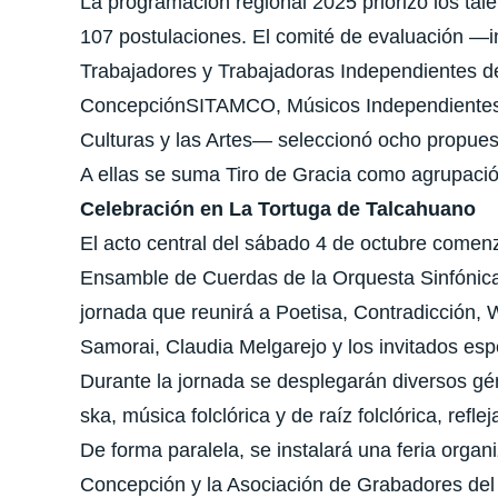
La programación regional 2025 priorizó los tale
107 postulaciones. El comité de evaluación —i
Trabajadores y Trabajadoras Independientes de
ConcepciónSITAMCO, Músicos Independientes 
Culturas y las Artes— seleccionó ocho propuest
A ellas se suma Tiro de Gracia como agrupación
Celebración en La Tortuga de Talcahuano
El acto central del sábado 4 de octubre comenz
Ensamble de Cuerdas de la Orquesta Sinfónica
jornada que reunirá a Poetisa, Contradicción, 
Samorai, Claudia Melgarejo y los invitados esp
Durante la jornada se desplegarán diversos géne
ska, música folclórica y de raíz folclórica, refl
De forma paralela, se instalará una feria organ
Concepción y la Asociación de Grabadores del 