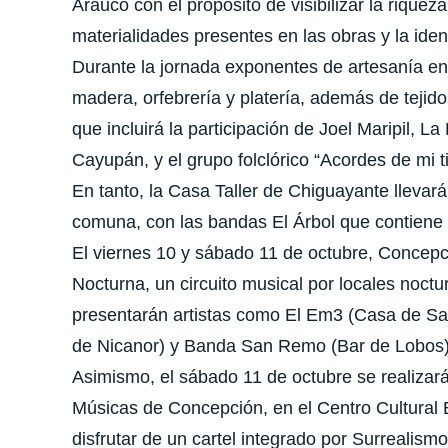
Arauco con el propósito de visibilizar la riqueza
materialidades presentes en las obras y la ide
Durante la jornada exponentes de artesanía en c
madera, orfebrería y platería, además de tejid
que incluirá la participación de Joel Maripil, L
Cayupán, y el grupo folclórico “Acordes de mi t
En tanto, la Casa Taller de Chiguayante llevar
comuna, con las bandas El Árbol que contiene t
El viernes 10 y sábado 11 de octubre, Concep
Nocturna, un circuito musical por locales noctu
presentarán artistas como El Em3 (Casa de Sal
de Nicanor) y Banda San Remo (Bar de Lobos)
Asimismo, el sábado 11 de octubre se realizará
Músicas de Concepción, en el Centro Cultural 
disfrutar de un cartel integrado por Surrealism