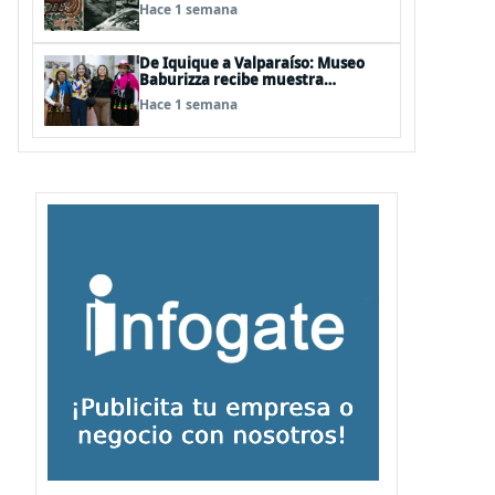
años del natalicio del artista textil
Hace 1 semana
y artesano tomecino Héctor
Herrera “El Pajarero”
De Iquique a Valparaíso: Museo
Baburizza recibe muestra
multimedial "Las Cumbias que
Hace 1 semana
escuchamos allá arriba"