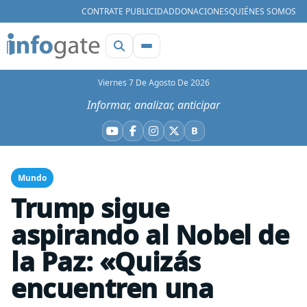
CONTRATE PUBLICIDAD
DONACIONES
QUIÉNES SOMOS
Viernes 7 De Agosto De 2026
Informar, analizar, anticipar
B
YouTube
Facebook
Instagram
X
Bluesky
Mundo
Trump sigue
aspirando al Nobel de
la Paz: «Quizás
encuentren una