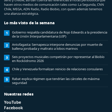
serio y creíble, así dan cuenta las referencias a notas periodística que
hacen otros medios de comunicación tales como: La Segunda, CNN
Chile, MEGA, ADN Radio, Radio Biobio, con quien además tenemos
una alianza estratégica.
Lo más visto de la semana
Gobierno respalda candidatura de Rojo Edwards a la presidencia
1
de la Unión Interparlamentaria (UIP)
Antofagasta: Sernapesca interpone denuncias por muerte de
2
ballena jorobada y maltrato a lobos marinos
Seis proyectos musicales competirán por representar al Biobío
3
en Rockódromo 2026
Chile y Venezuela formalizan reinicio de relaciones consulares
4
Rabat explica régimen que tendrían las cárceles de máxima
5
seguridad
Nuestras redes
YouTube
Facebook