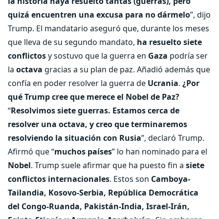
la historia haya resuelto tantas (guerras), pero
quizá encuentren una excusa para no dármelo
”, dijo
Trump. El mandatario aseguró que, durante los meses
que lleva de su segundo mandato,
ha resuelto siete
conflictos
y sostuvo que la guerra en
Gaza
podría ser
la
octava
gracias a su plan de paz. Añadió además que
confía en poder resolver la guerra de
Ucrania
.
¿Por
qué Trump cree que merece el Nobel de Paz?
“
Resolvimos siete guerras. Estamos cerca de
resolver una octava, y creo que terminaremos
resolviendo la situación con Rusia
”, declaró Trump.
Afirmó que “
muchos países
” lo han nominado para el
Nobel
. Trump suele afirmar que ha puesto fin a
siete
conflictos internacionales
. Estos son
Camboya-
Tailandia, Kosovo-Serbia, República Democrática
del Congo-Ruanda, Pakistán-India, Israel-Irán,