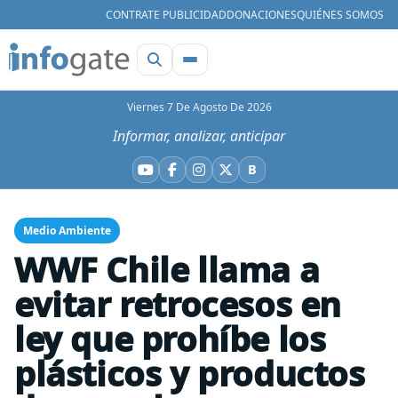
CONTRATE PUBLICIDAD
DONACIONES
QUIÉNES SOMOS
Viernes 7 De Agosto De 2026
Informar, analizar, anticipar
B
YouTube
Facebook
Instagram
X
Bluesky
Medio Ambiente
WWF Chile llama a
evitar retrocesos en
ley que prohíbe los
plásticos y productos