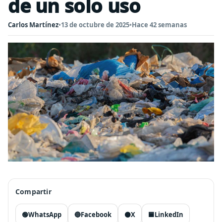
de un solo uso
Carlos Martínez
•
13 de octubre de 2025
•
Hace 42 semanas
Compartir
🟢
WhatsApp
🔵
Facebook
⚫
X
🟦
LinkedIn