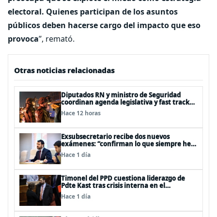
electoral. Quienes participan de los asuntos
públicos deben hacerse cargo del impacto que eso
provoca
”, remató.
Otras noticias relacionadas
Diputados RN y ministro de Seguridad
coordinan agenda legislativa y fast track
de proyectos
Hace 12 horas
Exsubsecretario recibe dos nuevos
exámenes: “confirman lo que siempre he
dicho que no consumo droga”
Hace 1 día
Timonel del PPD cuestiona liderazgo de
Pdte Kast tras crisis interna en el
oficialismo: “Es incapaz de ordenar la casa”
Hace 1 día