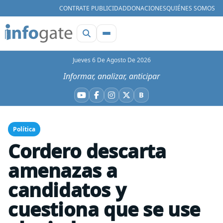
CONTRATE PUBLICIDAD
DONACIONES
QUIÉNES SOMOS
Jueves 6 De Agosto De 2026
Informar, analizar, anticipar
B
YouTube
Facebook
Instagram
X
Bluesky
Política
Cordero descarta
amenazas a
candidatos y
cuestiona que se use