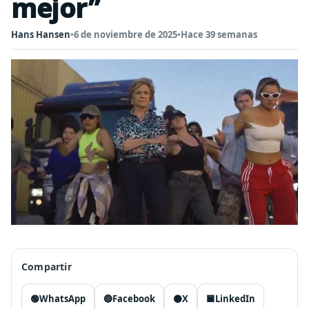
mejor”
Hans Hansen
•
6 de noviembre de 2025
•
Hace 39 semanas
Compartir
🟢
WhatsApp
🔵
Facebook
⚫
X
🟦
LinkedIn