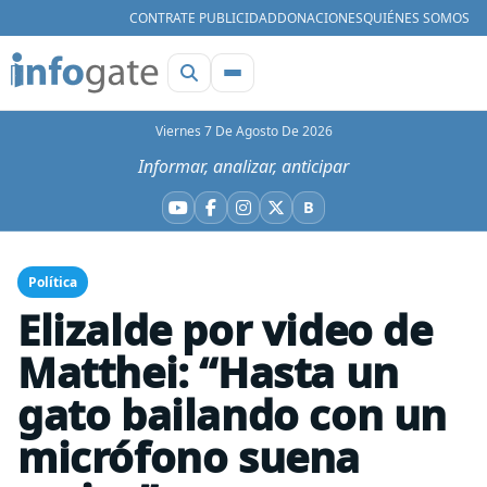
CONTRATE PUBLICIDAD
DONACIONES
QUIÉNES SOMOS
Viernes 7 De Agosto De 2026
Informar, analizar, anticipar
B
YouTube
Facebook
Instagram
X
Bluesky
Política
Elizalde por video de
Matthei: “Hasta un
gato bailando con un
micrófono suena