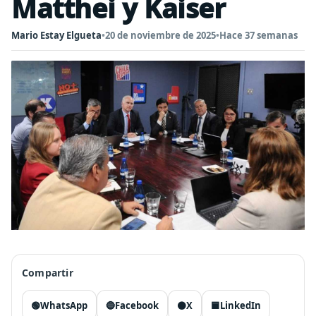
Matthei y Kaiser
Mario Estay Elgueta
•
20 de noviembre de 2025
•
Hace 37 semanas
Compartir
🟢
WhatsApp
🔵
Facebook
⚫
X
🟦
LinkedIn