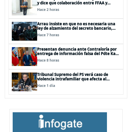
y dice que colaboración entre FFAA y
policías, “es algo del todo pertinente
Hace 2 horas
analizar”
Arrau insiste en que no es necesaria una
ley de alzamiento del secreto bancario,
porque ya existe
Hace 7 horas
Presentan denuncia ante Contraloría por
entrega de información falsa del Pdte Kast
en cadena nacional
Hace 8 horas
Tribunal Supremo del PS verá caso de
violencia intrafamiliar que afecta al
senador Fidel Espinoza
Hace 1 día