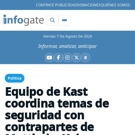
CONTRATE PUBLICIDAD
DONACIONES
QUIÉNES SOMOS
Viernes 7 De Agosto De 2026
Informar, analizar, anticipar
B
YouTube
Facebook
Instagram
X
Bluesky
Política
Equipo de Kast
coordina temas de
seguridad con
contrapartes de