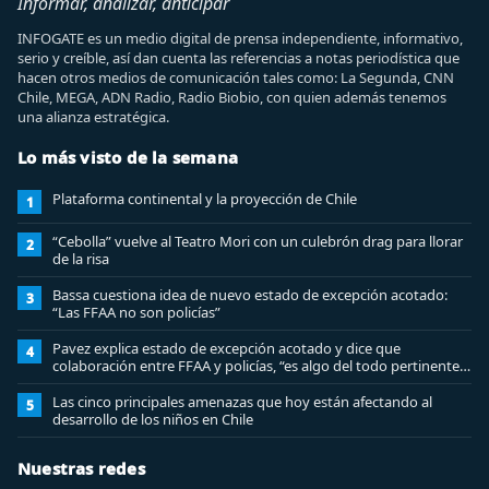
Informar, analizar, anticipar
INFOGATE es un medio digital de prensa independiente, informativo,
serio y creíble, así dan cuenta las referencias a notas periodística que
hacen otros medios de comunicación tales como: La Segunda, CNN
Chile, MEGA, ADN Radio, Radio Biobio, con quien además tenemos
una alianza estratégica.
Lo más visto de la semana
Plataforma continental y la proyección de Chile
1
“Cebolla” vuelve al Teatro Mori con un culebrón drag para llorar
2
de la risa
Bassa cuestiona idea de nuevo estado de excepción acotado:
3
“Las FFAA no son policías”
Pavez explica estado de excepción acotado y dice que
4
colaboración entre FFAA y policías, “es algo del todo pertinente
analizar”
Las cinco principales amenazas que hoy están afectando al
5
desarrollo de los niños en Chile
Nuestras redes