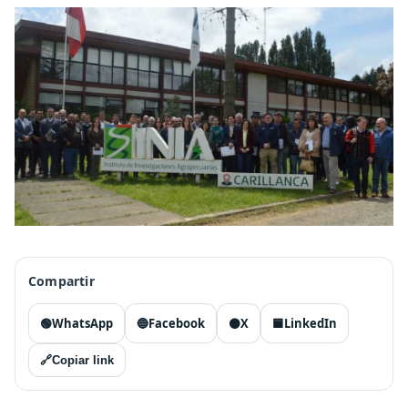
Compartir
🟢
WhatsApp
🔵
Facebook
⚫
X
🟦
LinkedIn
🔗
Copiar link