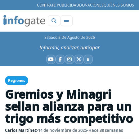
CONTRATE PUBLICIDAD
DONACIONES
QUIÉNES SOMOS
Sábado 8 De Agosto De 2026
Informar, analizar, anticipar
B
YouTube
Facebook
Instagram
X
Bluesky
Regiones
Gremios y Minagri
sellan alianza para un
trigo más competitivo
Carlos Martínez
•
14 de noviembre de 2025
•
Hace 38 semanas