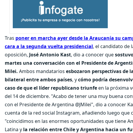
Tras
poner en marcha ayer desde la Araucanía su ca
cara a la segunda vuelta presidencial
, el candidato de l
oposición,
José Antonio Kast
, dio a conocer que
sostuvo
martes una conversación con el Presidente de Argentin
Milei.
Ambos mandatarios
esbozaron perspectivas de la
bilateral entre ambos países
, y
cómo podría desenvolv
caso de que el líder republicano triunfe
en la próxima v
del 14 de diciembre. "Acabo de tener una muy buena con
con el Presidente de Argentina @JMilei", dio a conocer Ka
cuenta de la red social Instagram, añadiendo luego que c
"coincidimos en las enormes oportunidades que tiene A
Latina y
la relación entre Chile y Argentina hacia un f