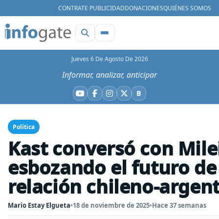
CONTRATE PUBLICIDAD
DONACIONES
QUIÉNES SOMOS
Jueves 6 De Agosto De 2026
Informar, analizar, anticipar
B
YouTube
Facebook
Instagram
X
Bluesky
Política
Kast conversó con Mile
esbozando el futuro de
relación chileno-argen
Mario Estay Elgueta
•
18 de noviembre de 2025
•
Hace 37 semanas