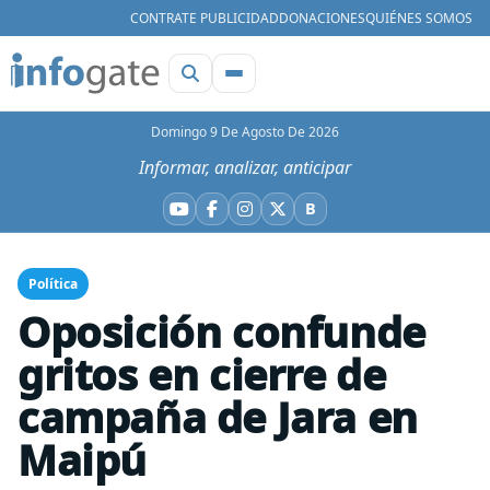
CONTRATE PUBLICIDAD
DONACIONES
QUIÉNES SOMOS
Domingo 9 De Agosto De 2026
Informar, analizar, anticipar
B
YouTube
Facebook
Instagram
X
Bluesky
Política
Oposición confunde
gritos en cierre de
campaña de Jara en
Maipú