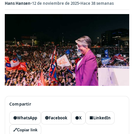
Hans Hansen
•
12 de noviembre de 2025
•
Hace 38 semanas
Compartir
🟢
WhatsApp
🔵
Facebook
⚫
X
🟦
LinkedIn
🔗
Copiar link