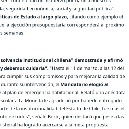
ser "continuidad del esfuerzo por darle a nuestros
a, seguridad económica, social y seguridad pública".
íticas de Estado a largo plazo,
citando como ejemplo el
que la ejecución presupuestaria corresponderá al próximo
as semanas.
 "solvencia institucional chilena" demostrada y afirmó
 y debemos cuidarla".
"Hasta el 11 de marzo, a las 12 del
para cumplir sus compromisos y para mejorar la calidad de
 durante su intervención, el
Mandatario elogió al
se al plan de emergencia habitacional. Relató una anécdota
escolar a La Moneda le agradeció por haberle entregado
arte de la institucionalidad del Estado de Chile, fue más el
nto de todos", señaló Boric, quien destacó que pese a las
nisterial ha logrado acercarse a la meta propuesta.