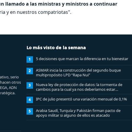
n llamado a las ministras y ministros a continuar
ria y en nuestros compatriotas".
Lo más visto de la semana
5 decisiones que marcan la diferencia en tu bienestar
1
ASMAR inicia la construcción del segundo buque
2
multipropósito LPD “Rapa Nui”
tivo, serio
e hacen otros
Nueva ley de protección de datos: la tormenta de
3
MEGA, ADN
cambios para la cual ya nos deberíamos estar
ratégica.
preparando
IPC de julio presentó una variación mensual de 0,1%
4
Arabia Saudí, Turquía y Pakistán firman pacto de
5
apoyo militar si alguno de ellos es atacado