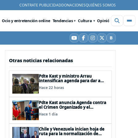
CONTRATE PUBLICIDAD
DONACIONES
QUIÉNES SOMOS
Ocio y entretención online
Tendencias
Cultura
Opinión
Videos
De
B
YouTube
Facebook
Instagram
X
Bluesky
Otras noticias relacionadas
Pdte Kast y ministro Arrau
intensifican agenda para dar a
conocer su ACOT
Hace 22 horas
Pdte Kast anuncia Agenda contra
el Crimen Organizado y el
Terrorismo (ACOT)
Hace 1 día
Chile y Venezuela inician hoja de
ruta para la normalización de