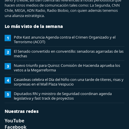
serio y creíble, así dan cuenta las referencias a notas periodística que
hacen otros medios de comunicación tales como: La Segunda, CNN
Chile, MEGA, ADN Radio, Radio Biobio, con quien además tenemos
una alianza estratégica.
Lo más visto de la semana
Pdte Kast anuncia Agenda contra el Crimen Organizado y el
1
Terrorismo (ACOT)
El Senado convertido en conventillo: senadoras agarradas de las
2
mechas
Nuevo triunfo para Quiroz: Comisión de Hacienda aprueba los
3
vetos a la Megarreforma
Casaideas celebra el Día del Niño con una tarde de títeres, risas y
4
sorpresas en el Mall Plaza Vespucio
Diputados RN y ministro de Seguridad coordinan agenda
5
legislativa y fast track de proyectos
Nuestras redes
YouTube
Facebook