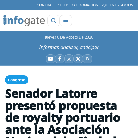
CONTRATE PUBLICIDAD
DONACIONES
QUIÉNES SOMOS
Jueves 6 De Agosto De 2026
Informar, analizar, anticipar
B
YouTube
Facebook
Instagram
X
Bluesky
Congreso
Senador Latorre
presentó propuesta
de royalty portuario
ante la Asociación