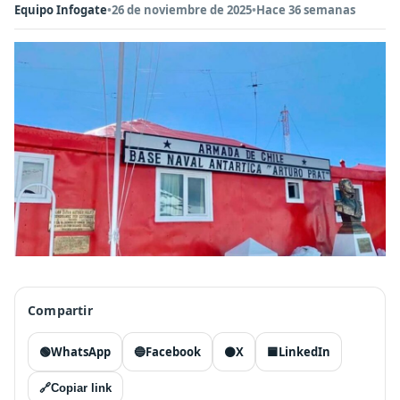
Equipo Infogate
•
26 de noviembre de 2025
•
Hace 36 semanas
Compartir
🟢
WhatsApp
🔵
Facebook
⚫
X
🟦
LinkedIn
🔗
Copiar link