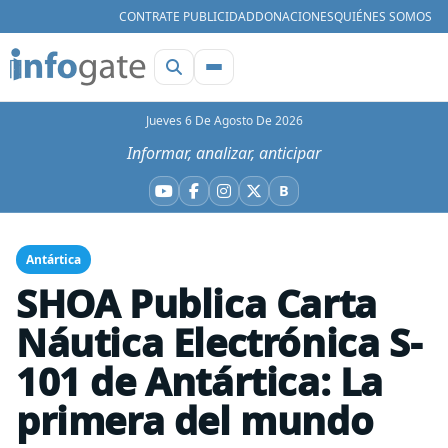
CONTRATE PUBLICIDAD
DONACIONES
QUIÉNES SOMOS
Jueves 6 De Agosto De 2026
Informar, analizar, anticipar
B
YouTube
Facebook
Instagram
X
Bluesky
Antártica
SHOA Publica Carta
Náutica Electrónica S-
101 de Antártica: La
primera del mundo