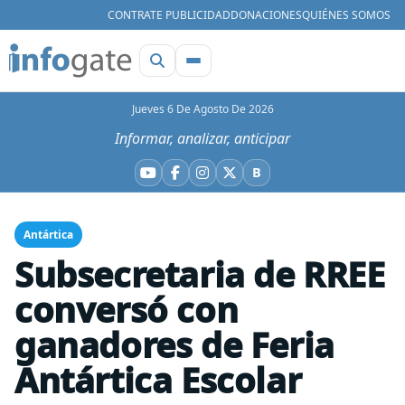
CONTRATE PUBLICIDAD
DONACIONES
QUIÉNES SOMOS
Jueves 6 De Agosto De 2026
Informar, analizar, anticipar
B
YouTube
Facebook
Instagram
X
Bluesky
Antártica
Subsecretaria de RREE
conversó con
ganadores de Feria
Antártica Escolar