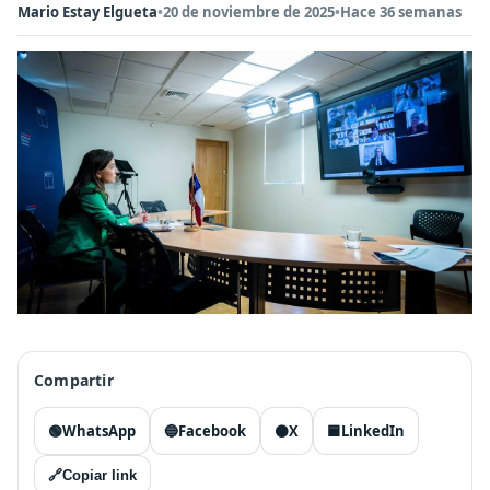
Mario Estay Elgueta
•
20 de noviembre de 2025
•
Hace 36 semanas
Compartir
🟢
WhatsApp
🔵
Facebook
⚫
X
🟦
LinkedIn
🔗
Copiar link