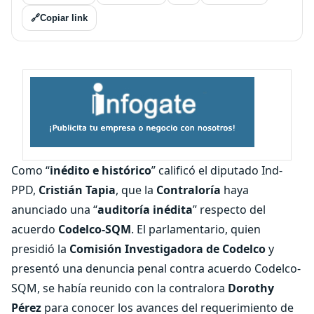
🔗
Copiar link
Como “
inédito e histórico
” calificó el diputado Ind-
PPD,
Cristián Tapia
, que la
Contraloría
haya
anunciado una “
auditoría inédita
” respecto del
acuerdo
Codelco-SQM
. El parlamentario, quien
presidió la
Comisión Investigadora de Codelco
y
presentó una denuncia penal contra acuerdo Codelco-
SQM, se había reunido con la contralora
Dorothy
Pérez
para conocer los avances del requerimiento de