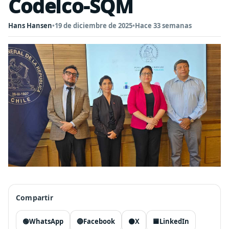
Codelco-SQM
Hans Hansen
•
19 de diciembre de 2025
•
Hace 33 semanas
Compartir
🟢
WhatsApp
🔵
Facebook
⚫
X
🟦
LinkedIn