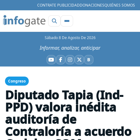
CONTRATE PUBLICIDAD
DONACIONES
QUIÉNES SOMOS
Sábado 8 De Agosto De 2026
Informar, analizar, anticipar
B
YouTube
Facebook
Instagram
X
Bluesky
Congreso
Diputado Tapia (Ind-
PPD) valora inédita
auditoría de
Contraloría a acuerdo