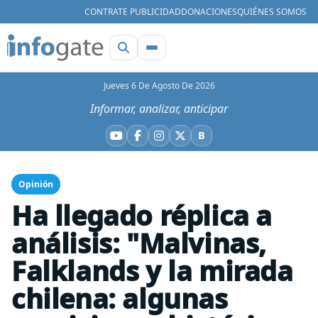
CONTRATE PUBLICIDAD
DONACIONES
QUIÉNES SOMOS
Jueves 6 De Agosto De 2026
Informar, analizar, anticipar
B
YouTube
Facebook
Instagram
X
Bluesky
Opinión
Ha llegado réplica a
análisis: "Malvinas,
Falklands y la mirada
chilena: algunas