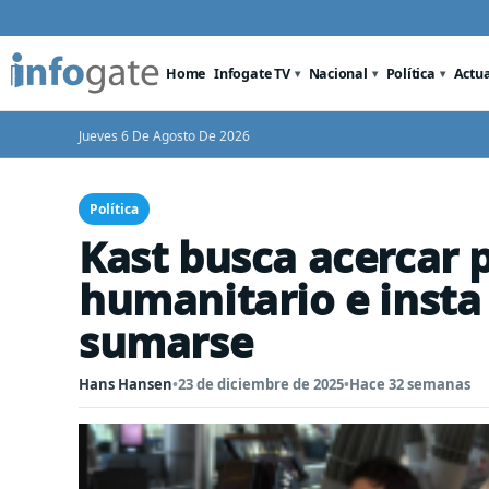
Home
Infogate TV
Nacional
Política
Actu
Jueves 6 De Agosto De 2026
Política
Kast busca acercar 
humanitario e insta 
sumarse
Hans Hansen
•
23 de diciembre de 2025
•
Hace 32 semanas