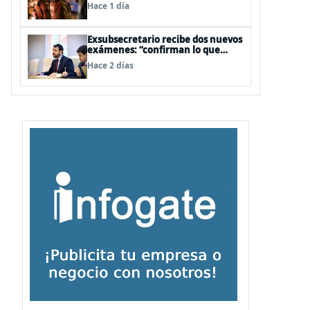
legislativa y fast track de
Hace 1 día
proyectos
Exsubsecretario recibe dos nuevos
exámenes: “confirman lo que
siempre he dicho que no consumo
Hace 2 días
droga”