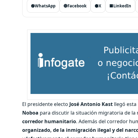
🟢
WhatsApp
🔵
Facebook
⚫
X
🟦
LinkedIn
El presidente electo
José Antonio Kast
llegó est
Noboa
para discutir la situación migratoria de la
corredor humanitario
. Además del corredor huma
organizado, de la inmigración ilegal y del narco