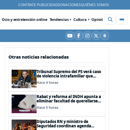
CONTRATE PUBLICIDAD
DONACIONES
QUIÉNES SOMOS
Ocio y entretención online
Tendencias
Cultura
Opinión
Videos
De
B
YouTube
Facebook
Instagram
X
Bluesky
Otras noticias relacionadas
Tribunal Supremo del PS verá caso
de violencia intrafamiliar que
afecta al senador Fidel Espinoza
Hace 4 horas
Rabat y reforma al INDH apunta a
eliminar facultad de querellarse
para hacerlo “consultivo”
Hace 5 horas
Diputados RN y ministro de
Seguridad coordinan agenda