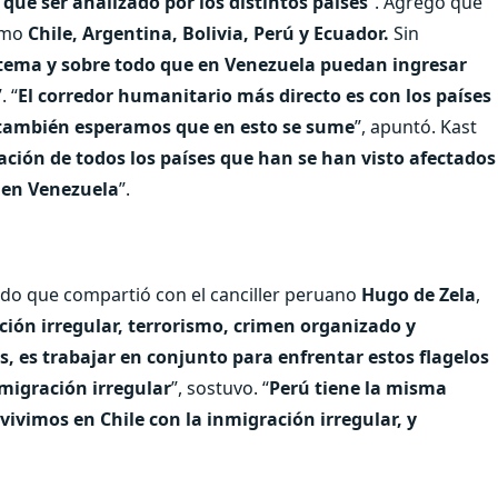
que ser analizado por los distintos países
”. Agregó que
como
Chile, Argentina, Bolivia, Perú y Ecuador.
Sin
tema y sobre todo que en Venezuela puedan ingresar
”. “
El corredor humanitario más directo es con los países
 también esperamos que en esto se sume
”, apuntó. Kast
ación de todos los países que han se han visto afectados
s en Venezuela
”.
do que compartió con el canciller peruano
Hugo de Zela
,
ión irregular, terrorismo, crimen organizado y
 es trabajar en conjunto para enfrentar estos flagelos
migración irregular
”, sostuvo. “
Perú tiene la misma
vivimos en Chile con la inmigración irregular, y