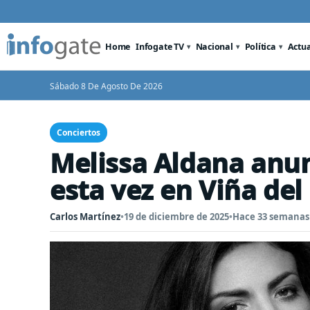
Home
Infogate TV
Nacional
Política
Actu
Sábado 8 De Agosto De 2026
Conciertos
Melissa Aldana anun
esta vez en Viña del
Carlos Martínez
•
19 de diciembre de 2025
•
Hace 33 semanas