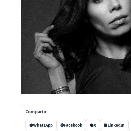
Compartir
🟢
WhatsApp
🔵
Facebook
⚫
X
🟦
LinkedIn