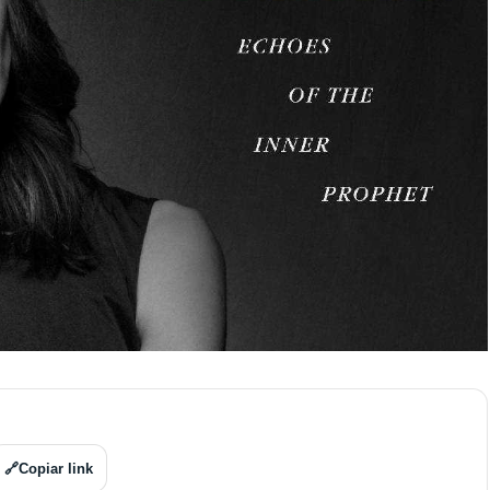
🔗
Copiar link