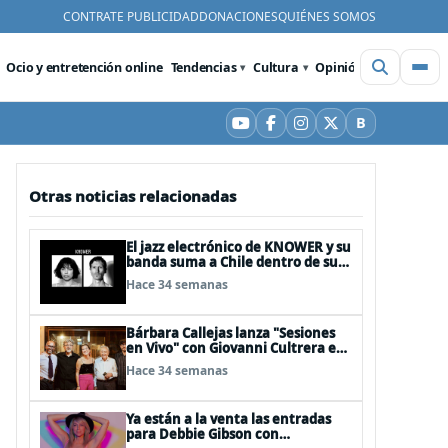
CONTRATE PUBLICIDAD
DONACIONES
QUIÉNES SOMOS
Ocio y entretención online
Tendencias
Cultura
Opinión
Videos
De
B
YouTube
Facebook
Instagram
X
Bluesky
Otras noticias relacionadas
El jazz electrónico de KNOWER y su
banda suma a Chile dentro de su
gira "KNOWER TOUR 2026": 16 de
Hace 34 semanas
mayo
Bárbara Callejas lanza "Sesiones
en Vivo" con Giovanni Cultrera en
Sala Master
Hace 34 semanas
Ya están a la venta las entradas
para Debbie Gibson con