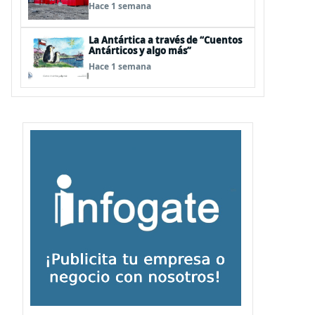
visita de Pdte Kast y su gabinete al
Hace 1 semana
continente blanco
La Antártica a través de “Cuentos
Antárticos y algo más”
Hace 1 semana