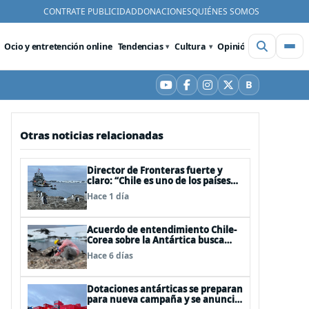
CONTRATE PUBLICIDAD
DONACIONES
QUIÉNES SOMOS
Ocio y entretención online
Tendencias
Cultura
Opinión
Videos
De
B
YouTube
Facebook
Instagram
X
Bluesky
Otras noticias relacionadas
Director de Fronteras fuerte y
claro: “Chile es uno de los países
que mejor derechos tiene para
Hace 1 día
sustentar una reclamación de
territorio antártico”
Acuerdo de entendimiento Chile-
Corea sobre la Antártica busca
impulsar la investigación
Hace 6 días
científica
Dotaciones antárticas se preparan
para nueva campaña y se anuncia