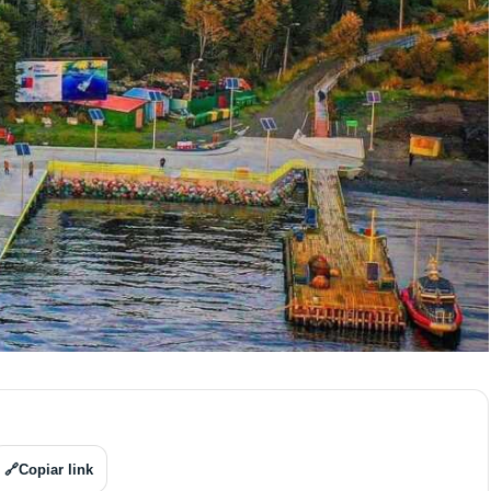
🔗
Copiar link