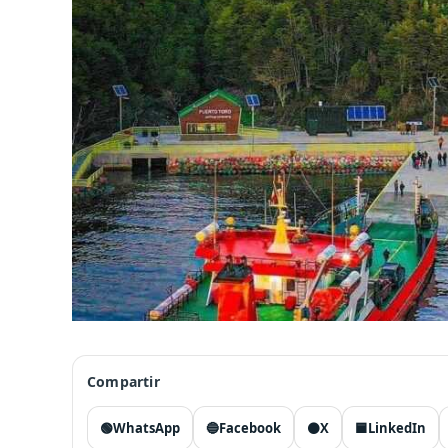
Compartir
🟢
WhatsApp
🔵
Facebook
⚫
X
🟦
LinkedIn