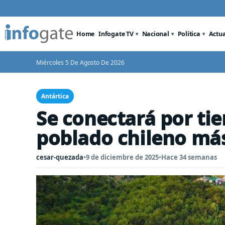
Home
Infogate TV
Nacional
Política
Actu
Miércoles 5 De Agosto De 2026
Antártica
Se conectará por tie
poblado chileno má
cesar-quezada
•
9 de diciembre de 2025
•
Hace 34 semanas