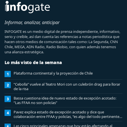
Informar, analizar, anticipar
INFOGATE es un medio digital de prensa independiente, informativo,
serio y creíble, así dan cuenta las referencias a notas periodística que
hacen otros medios de comunicación tales como: La Segunda, CNN
Chile, MEGA, ADN Radio, Radio Biobio, con quien además tenemos
una alianza estratégica.
Lo más visto de la semana
Plataforma continental y la proyección de Chile
1
“Cebolla” vuelve al Teatro Mori con un culebrón drag para llorar
2
de la risa
Bassa cuestiona idea de nuevo estado de excepción acotado:
3
“Las FFAA no son policías”
Pavez explica estado de excepción acotado y dice que
4
colaboración entre FFAA y policías, “es algo del todo pertinente
analizar”
Las cinco principales amenazas que hoy están afectando al
5