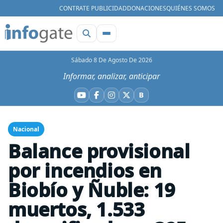
CONTRATE PUBLICIDAD
DONACIONES
QUIÉNES SOMOS
Sábado 8 De Agosto De 2026
Informar, analizar, anticipar
B
YouTube
Facebook
Instagram
X
Bluesky
Nacional
Balance provisional
por incendios en
Biobío y Ñuble: 19
muertos, 1.533