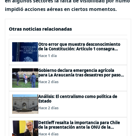
en algunos sectores la falta de visibilidad por humo
impidió acciones aéreas en ciertos momentos.
Otras noticias relacionadas
Otro error que muestra desconocimiento
de la Constitución: Artículo 1 consagra
resguardar la seguridad nacional y
Hace 1 día
proteger a los ciudadanos
Gobierno declara emergencia agrícola
para La Araucanía tras desastres por pasos
de sistemas frontales
Hace 2 días
Análisis: El centralismo como política de
Estado
Hace 2 días
Dettleff resalta la importancia para Chile
de la presentación ante la ONU de la
Plataforma Continental Extendida del
Hace 4 días