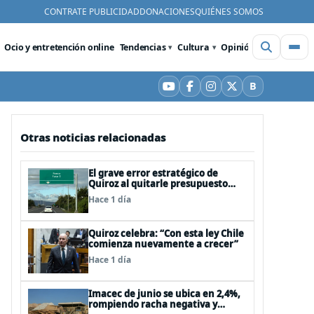
CONTRATE PUBLICIDAD
DONACIONES
QUIÉNES SOMOS
Ocio y entretención online
Tendencias
Cultura
Opinión
Videos
De
B
YouTube
Facebook
Instagram
X
Bluesky
Otras noticias relacionadas
El grave error estratégico de
Quiroz al quitarle presupuesto
para infraestructura vial del
Hace 1 día
Biobío
Quiroz celebra: “Con esta ley Chile
comienza nuevamente a crecer”
Hace 1 día
Imacec de junio se ubica en 2,4%,
rompiendo racha negativa y