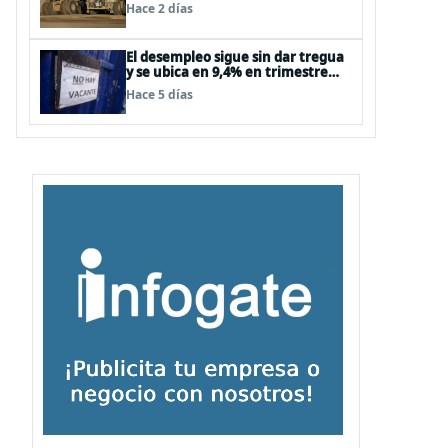
supera las expectativas
Hace 2 días
El desempleo sigue sin dar tregua
y se ubica en 9,4% en trimestre
abril-junio
Hace 5 días