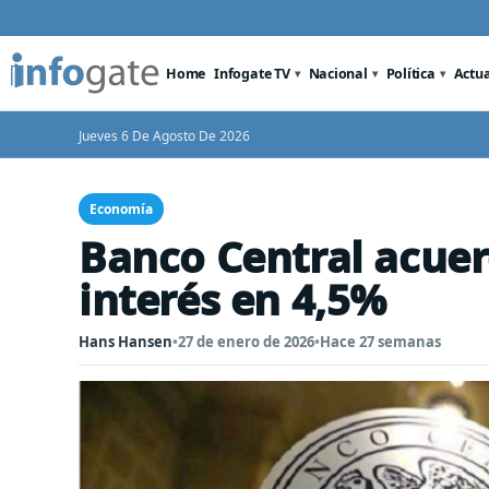
Home
Infogate TV
Nacional
Política
Actu
Jueves 6 De Agosto De 2026
Economía
Banco Central acue
interés en 4,5%
Hans Hansen
•
27 de enero de 2026
•
Hace 27 semanas