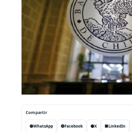
Compartir
🟢
WhatsApp
🔵
Facebook
⚫
X
🟦
LinkedIn