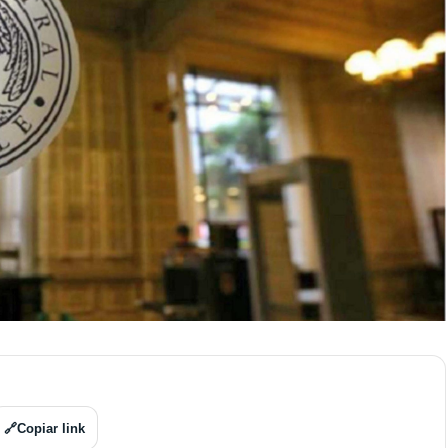
🔗
Copiar link