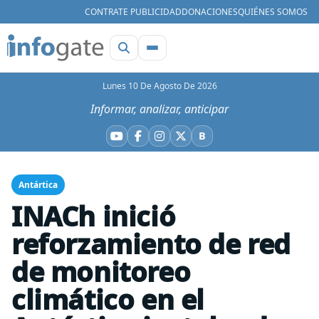
CONTRATE PUBLICIDAD
DONACIONES
QUIÉNES SOMOS
Lunes 10 De Agosto De 2026
Informar, analizar, anticipar
B
YouTube
Facebook
Instagram
X
Bluesky
Antártica
INACh inició
reforzamiento de red
de monitoreo
climático en el