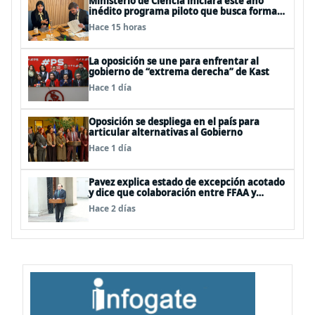
Ministerio de Ciencia iniciará este año
inédito programa piloto que busca formar
estudiantes de enseñanza media en
Hace 15 horas
ciberseguridad
La oposición se une para enfrentar al
gobierno de “extrema derecha” de Kast
Hace 1 día
Oposición se despliega en el país para
articular alternativas al Gobierno
Hace 1 día
Pavez explica estado de excepción acotado
y dice que colaboración entre FFAA y
policías, “es algo del todo pertinente
Hace 2 días
analizar”