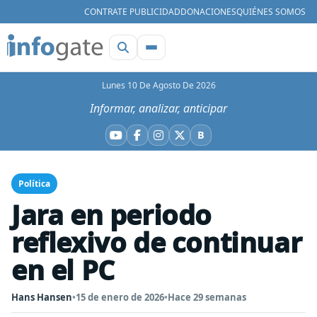
CONTRATE PUBLICIDAD
DONACIONES
QUIÉNES SOMOS
Lunes 10 De Agosto De 2026
Informar, analizar, anticipar
B
YouTube
Facebook
Instagram
X
Bluesky
Política
Jara en periodo
reflexivo de continuar
en el PC
Hans Hansen
•
15 de enero de 2026
•
Hace 29 semanas