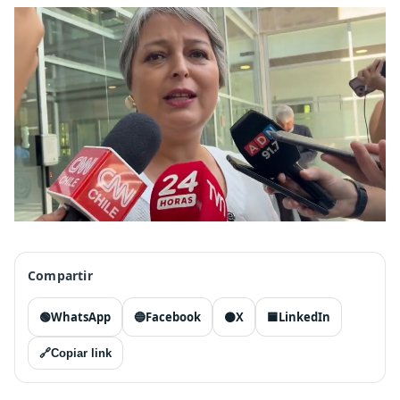
Compartir
🟢
WhatsApp
🔵
Facebook
⚫
X
🟦
LinkedIn
🔗
Copiar link