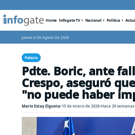
Home
Infogate TV
Nacional
Política
Actu
Jueves 6 De Agosto De 2026
Palacio
Pdte. Boric, ante fal
Crespo, aseguró que 
"no puede haber im
Mario Estay Elgueta
•
15 de enero de 2026
•
Hace 29 semanas