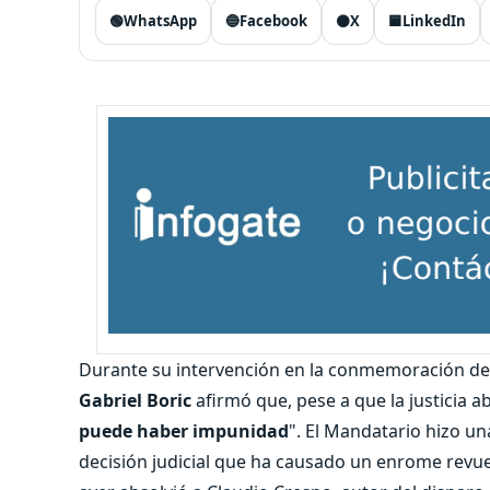
🟢
WhatsApp
🔵
Facebook
⚫
X
🟦
LinkedIn
Durante su intervención en la conmemoración de
Gabriel Boric
afirmó que, pese a que la justicia a
puede haber impunidad
". El Mandatario hizo u
decisión judicial que ha causado un enrome revu