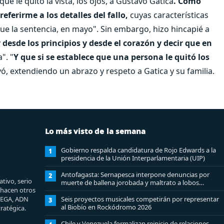
ue le quitó la vista, los ojos, a Gustavo Gatica
. Como
ferirme a los detalles del fallo,
cuyas características
e la sentencia, en mayo". Sin embargo, hizo hincapié a
 desde los principios y desde el corazón y decir que en
". "
Y que si se establece que una persona le quitó los
yó, extendiendo un abrazo y respeto a Gatica y su familia.
Lo más visto de la semana
Gobierno respalda candidatura de Rojo Edwards a la
1
presidencia de la Unión Interparlamentaria (UIP)
Antofagasta: Sernapesca interpone denuncias por
2
tivo, serio
muerte de ballena jorobada y maltrato a lobos
e hacen otros
marinos
MEGA, ADN
Seis proyectos musicales competirán por representar
3
al Biobío en Rockódromo 2026
ratégica.
Chile y Venezuela formalizan reinicio de relaciones