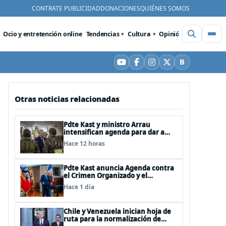
CONTRATE PUBLICIDAD
DONACIONES
QUIÉNES SOMOS
Ocio y entretención online
Tendencias
Cultura
Opinión
Videos
De
B
YouTube
Facebook
Instagram
X
Bluesky
Otras noticias relacionadas
Pdte Kast y ministro Arrau
intensifican agenda para dar a
conocer su ACOT
Hace 12 horas
Pdte Kast anuncia Agenda contra
el Crimen Organizado y el
Terrorismo (ACOT)
Hace 1 día
Chile y Venezuela inician hoja de
ruta para la normalización de