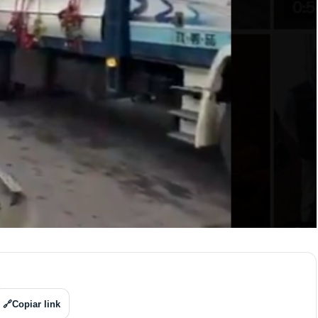
🔗
Copiar link