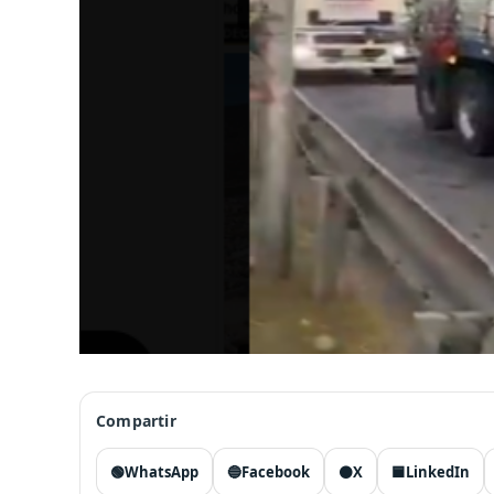
Compartir
🟢
WhatsApp
🔵
Facebook
⚫
X
🟦
LinkedIn