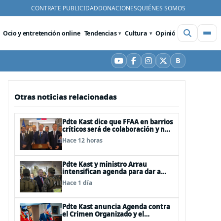
CONTRATE PUBLICIDAD
DONACIONES
QUIÉNES SOMOS
Ocio y entretención online
Tendencias
Cultura
Opinión
Videos
De
B
YouTube
Facebook
Instagram
X
Bluesky
Otras noticias relacionadas
Pdte Kast dice que FFAA en barrios
críticos será de colaboración y no
sustituye rol de policías en control
Hace 12 horas
del orden público
Pdte Kast y ministro Arrau
intensifican agenda para dar a
conocer su ACOT
Hace 1 día
Pdte Kast anuncia Agenda contra
el Crimen Organizado y el