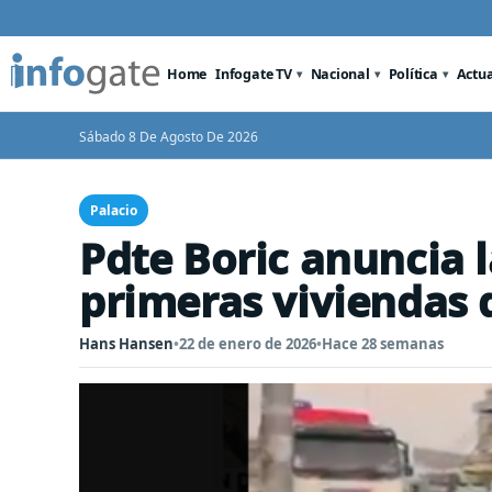
Home
Infogate TV
Nacional
Política
Actu
Sábado 8 De Agosto De 2026
Palacio
Pdte Boric anuncia l
primeras viviendas
Hans Hansen
•
22 de enero de 2026
•
Hace 28 semanas