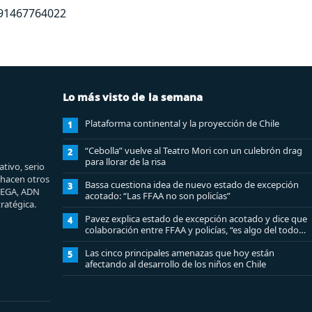
291467764022
Lo más visto de la semana
Plataforma continental y la proyección de Chile
1
“Cebolla” vuelve al Teatro Mori con un culebrón drag
2
para llorar de la risa
tivo, serio
e hacen otros
Bassa cuestiona idea de nuevo estado de excepción
3
MEGA, ADN
acotado: “Las FFAA no son policías”
ratégica.
Pavez explica estado de excepción acotado y dice que
4
colaboración entre FFAA y policías, “es algo del todo
pertinente analizar”
Las cinco principales amenazas que hoy están
5
afectando al desarrollo de los niños en Chile