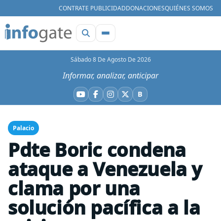
CONTRATE PUBLICIDAD
DONACIONES
QUIÉNES SOMOS
Sábado 8 De Agosto De 2026
Informar, analizar, anticipar
B
YouTube
Facebook
Instagram
X
Bluesky
Palacio
Pdte Boric condena
ataque a Venezuela y
clama por una
solución pacífica a la