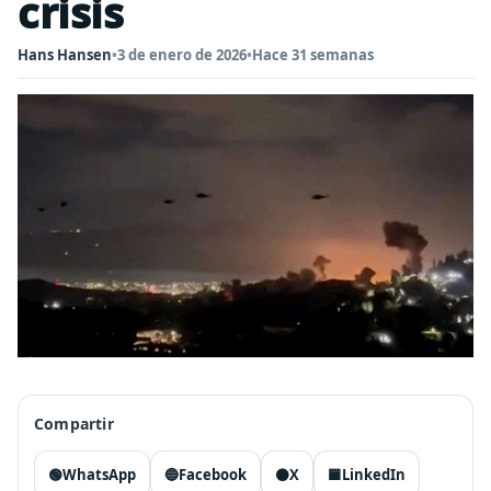
crisis
Hans Hansen
•
3 de enero de 2026
•
Hace 31 semanas
Compartir
🟢
WhatsApp
🔵
Facebook
⚫
X
🟦
LinkedIn