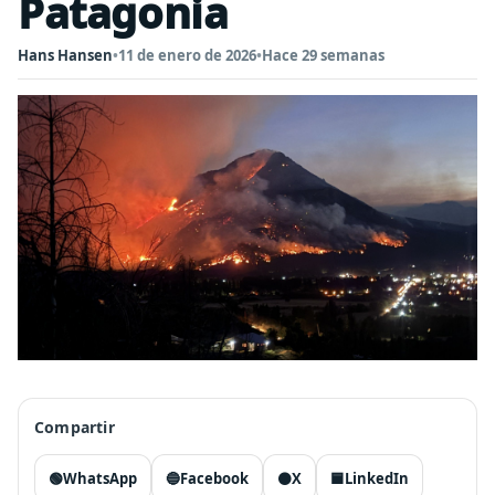
Patagonia
Hans Hansen
•
11 de enero de 2026
•
Hace 29 semanas
Compartir
🟢
WhatsApp
🔵
Facebook
⚫
X
🟦
LinkedIn