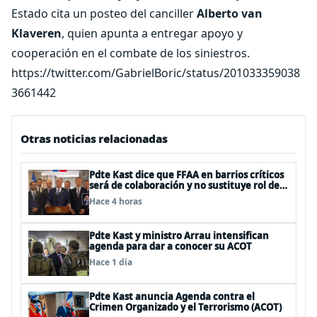
Estado cita un posteo del canciller
Alberto van
Klaveren
, quien apunta a entregar apoyo y
cooperación en el combate de los siniestros.
https://twitter.com/GabrielBoric/status/201033359038
3661442
Otras noticias relacionadas
Pdte Kast dice que FFAA en barrios críticos
será de colaboración y no sustituye rol de
policías en control del orden público
Hace 4 horas
Pdte Kast y ministro Arrau intensifican
agenda para dar a conocer su ACOT
Hace 1 día
Pdte Kast anuncia Agenda contra el
Crimen Organizado y el Terrorismo (ACOT)