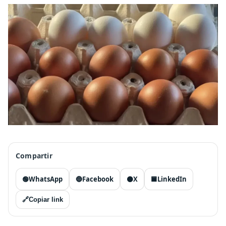
Compartir
🟢
WhatsApp
🔵
Facebook
⚫
X
🟦
LinkedIn
🔗
Copiar link