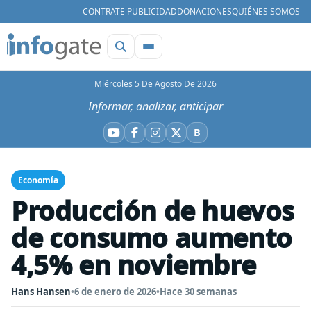
CONTRATE PUBLICIDAD
DONACIONES
QUIÉNES SOMOS
Miércoles 5 De Agosto De 2026
Informar, analizar, anticipar
B
YouTube
Facebook
Instagram
X
Bluesky
Economía
Producción de huevos
de consumo aumento
4,5% en noviembre
Hans Hansen
•
6 de enero de 2026
•
Hace 30 semanas