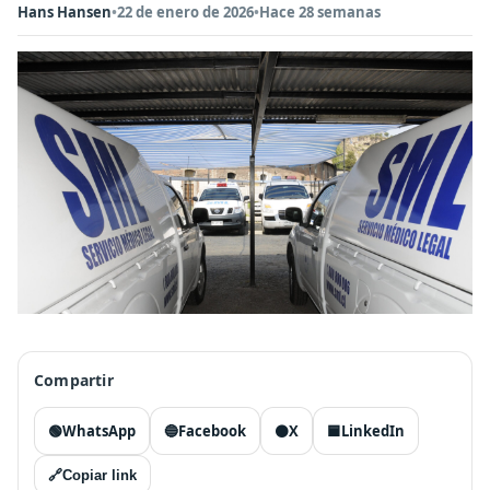
Hans Hansen
•
22 de enero de 2026
•
Hace 28 semanas
Compartir
🟢
WhatsApp
🔵
Facebook
⚫
X
🟦
LinkedIn
🔗
Copiar link