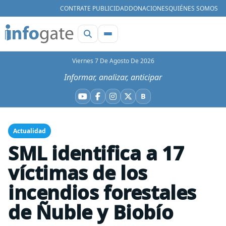
CONTRATE PUBLICIDAD
DONACIONES
QUIÉNES SOMOS
Viernes 7 De Agosto De 2026
Informar, analizar, anticipar
B
YouTube
Facebook
Instagram
X
Bluesky
Actualidad
SML identifica a 17
víctimas de los
incendios forestales
de Ñuble y Biobío