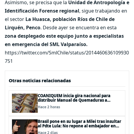
Asimismo, se precisa que la
Unidad de Antropología e
Identificación Forense regional
, sigue trabajando en
el sector
La Huasca, población Ríos de Chile de
Lirquén, Penco
. Desde ayer se encuentra en esta
zona desplegado este equipo junto a especialistas
en emergencia del SML Valparaíso.
https://twitter.com/SmlChile/status/2014460636109930
751
Otras noticias relacionadas
COANIQUEM inicia gira nacional para
distribuir Manual de Quemaduras a
profesionales de la salud
Hace 2 horas
Brasil pone en su lugar a Milei tras insultar
al Pdte Lula: No repone al embajador en
BBSS y rebaja la relación bilateral
Hace 2 días