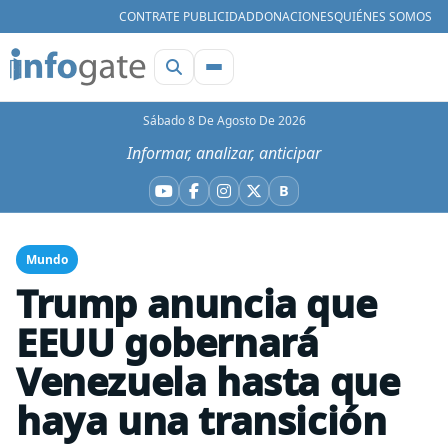
CONTRATE PUBLICIDAD
DONACIONES
QUIÉNES SOMOS
Sábado 8 De Agosto De 2026
Informar, analizar, anticipar
B
YouTube
Facebook
Instagram
X
Bluesky
Mundo
Trump anuncia que
EEUU gobernará
Venezuela hasta que
haya una transición