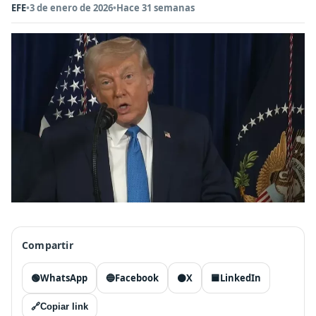
EFE
•
3 de enero de 2026
•
Hace 31 semanas
Compartir
🟢
WhatsApp
🔵
Facebook
⚫
X
🟦
LinkedIn
🔗
Copiar link