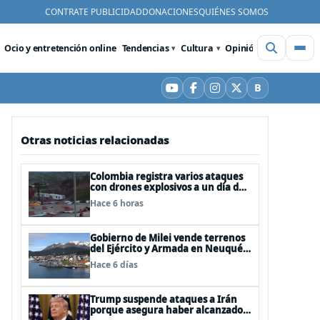
CONTRATE PUBLICIDAD
DONACIONES
QUIÉNES SOMOS
Ocio y entretención online
Tendencias
Cultura
Opinión
Videos
De
B
YouTube
Facebook
Instagram
X
Bluesky
Otras noticias relacionadas
Colombia registra varios ataques
con drones explosivos a un día de
la investidura de De la Espriella:
Hace 6 horas
un policía muerto
Gobierno de Milei vende terrenos
del Ejército y Armada en Neuquén
y Ushuaia
Hace 6 días
Trump suspende ataques a Irán
porque asegura haber alcanzado