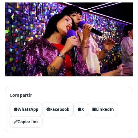
Compartir
🟢
WhatsApp
🔵
Facebook
⚫
X
🟦
LinkedIn
🔗
Copiar link