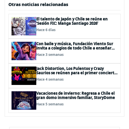
Otras noticias relacionadas
El talento de Japón y Chile se reúne en
‘Sesión FIC: Manga Santiago 2026’
Hace 6 días
Con baile y música, Fundación Viento Sur
invita a colegios de todo Chile a enseñar
autocuidado a los más pequeños
Hace 3 semanas
Jack Distortion, Los Pulentos y Crazy
Saurios se reúnen para el primer concierto
de rock familiar en Chile
Hace 4 semanas
Vacaciones de invierno: Regresa a Chile el
gran domo inmersivo familiar, StoryDome
Hace 5 semanas