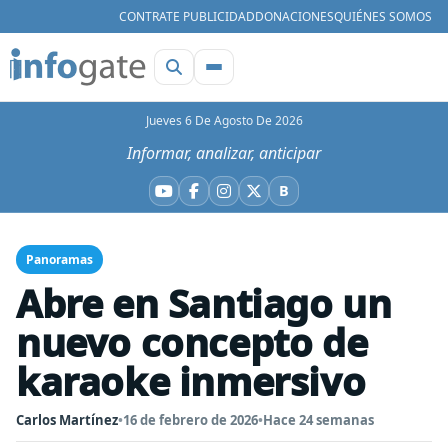
CONTRATE PUBLICIDAD
DONACIONES
QUIÉNES SOMOS
Jueves 6 De Agosto De 2026
Informar, analizar, anticipar
B
YouTube
Facebook
Instagram
X
Bluesky
Panoramas
Abre en Santiago un
nuevo concepto de
karaoke inmersivo
Carlos Martínez
•
16 de febrero de 2026
•
Hace 24 semanas