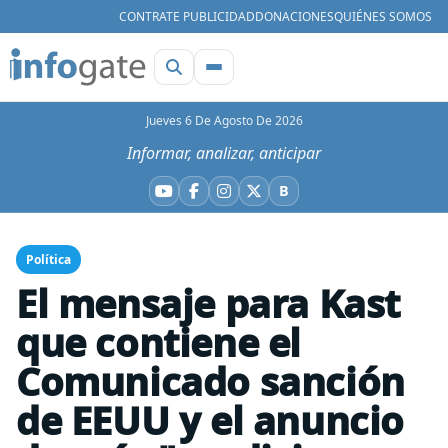
CONTRATE PUBLICIDAD
DONACIONES
QUIÉNES SOMOS
Jueves 6 De Agosto De 2026
Informar, analizar, anticipar
B
YouTube
Facebook
Instagram
X
Bluesky
Política
El mensaje para Kast
que contiene el
Comunicado sanción
de EEUU y el anuncio