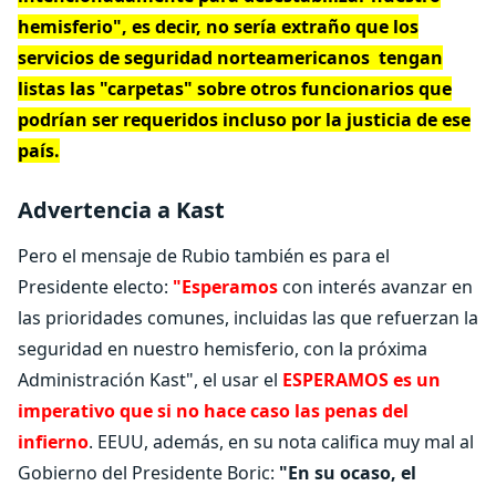
hemisferio", es decir, no sería extraño que los
servicios de seguridad norteamericanos tengan
listas las "carpetas" sobre otros funcionarios que
podrían ser requeridos incluso por la justicia de ese
país.
Advertencia a Kast
Pero el mensaje de Rubio también es para el
Presidente electo:
"Esperamos
con interés avanzar en
las prioridades comunes, incluidas las que refuerzan la
seguridad en nuestro hemisferio, con la próxima
Administración Kast", el usar el
ESPERAMOS es un
imperativo que si no hace caso las penas del
infierno
. EEUU, además, en su nota califica muy mal al
Gobierno del Presidente Boric:
"En su ocaso, el