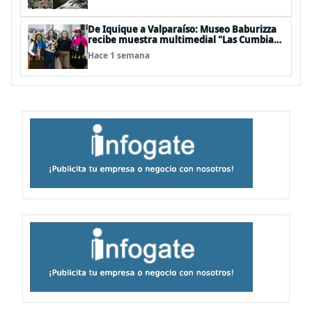
Héctor Herrera “El Pajarero”
De Iquique a Valparaíso: Museo Baburizza
recibe muestra multimedial "Las Cumbias
que escuchamos allá arriba"
Hace 1 semana