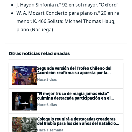
J. Haydn Sinfonía n.º 92 en sol mayor, “Oxford”
W. A. Mozart Concierto para piano n.º 20 en re
menor, K. 466 Solista: Michael Thomas Haug,
piano (Noruega)
Otras noticias relacionadas
Segunda versión del Trofeo Chileno del
Acordeón reafirma su apuesta por la
profesionalización del instrumento en
Hace 3 días
Chile
“El mejor truco de magia jamás visto”
culmina destacada participación en el
Festival Off Avignon 2026
Hace 6 días
Coloquio reunirá a destacadas creadoras
del Biobío para los cien años del natalicio
del artista textil y artesano tomecino
Hace 1 semana