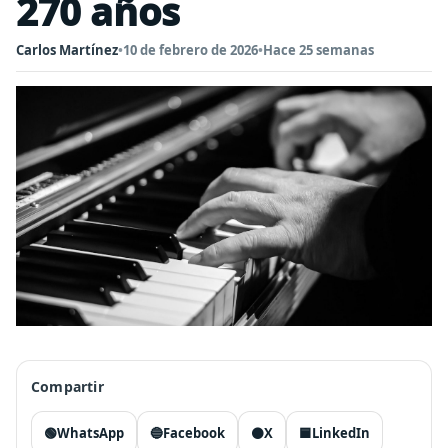
270 años
Carlos Martínez
•
10 de febrero de 2026
•
Hace 25 semanas
Compartir
🟢
WhatsApp
🔵
Facebook
⚫
X
🟦
LinkedIn