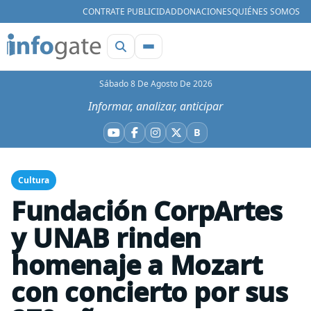
CONTRATE PUBLICIDAD
DONACIONES
QUIÉNES SOMOS
Sábado 8 De Agosto De 2026
Informar, analizar, anticipar
B
YouTube
Facebook
Instagram
X
Bluesky
Cultura
Fundación CorpArtes
y UNAB rinden
homenaje a Mozart
con concierto por sus