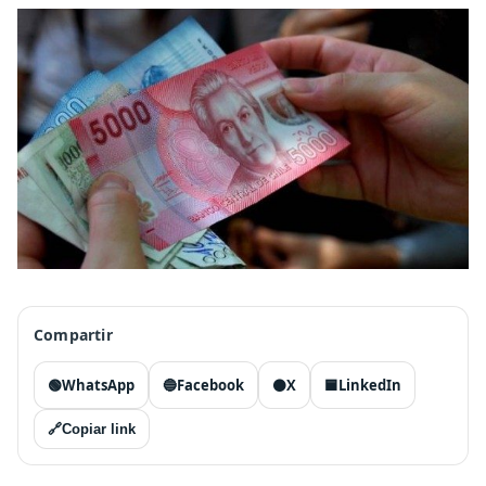
Compartir
🟢
WhatsApp
🔵
Facebook
⚫
X
🟦
LinkedIn
🔗
Copiar link