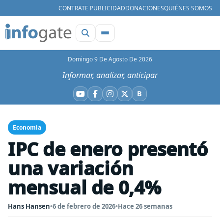
CONTRATE PUBLICIDAD
DONACIONES
QUIÉNES SOMOS
Domingo 9 De Agosto De 2026
Informar, analizar, anticipar
B
YouTube
Facebook
Instagram
X
Bluesky
Economía
IPC de enero presentó
una variación
mensual de 0,4%
Hans Hansen
•
6 de febrero de 2026
•
Hace 26 semanas