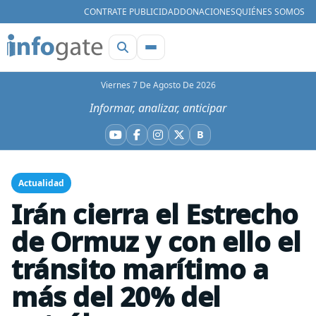
CONTRATE PUBLICIDAD
DONACIONES
QUIÉNES SOMOS
Viernes 7 De Agosto De 2026
Informar, analizar, anticipar
B
YouTube
Facebook
Instagram
X
Bluesky
Actualidad
Irán cierra el Estrecho
de Ormuz y con ello el
tránsito marítimo a
más del 20% del