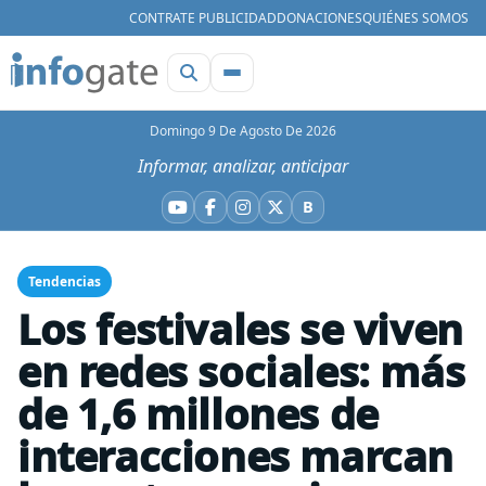
CONTRATE PUBLICIDAD
DONACIONES
QUIÉNES SOMOS
Domingo 9 De Agosto De 2026
Informar, analizar, anticipar
B
YouTube
Facebook
Instagram
X
Bluesky
Tendencias
Los festivales se viven
en redes sociales: más
de 1,6 millones de
interacciones marcan