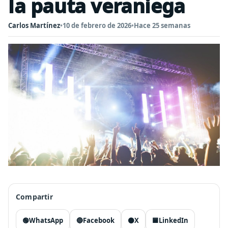
la pauta veraniega
Carlos Martínez
•
10 de febrero de 2026
•
Hace 25 semanas
Compartir
🟢
WhatsApp
🔵
Facebook
⚫
X
🟦
LinkedIn