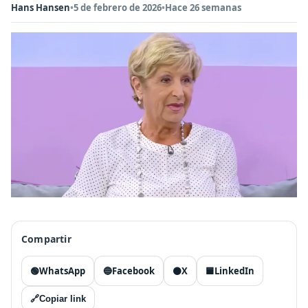
Hans Hansen
•
5 de febrero de 2026
•
Hace 26 semanas
Compartir
🟢
WhatsApp
🔵
Facebook
⚫
X
🟦
LinkedIn
🔗
Copiar link