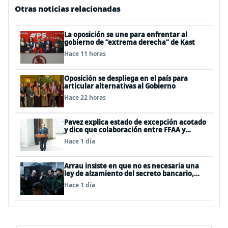
Otras noticias relacionadas
La oposición se une para enfrentar al
gobierno de “extrema derecha” de Kast
Hace 11 horas
Oposición se despliega en el país para
articular alternativas al Gobierno
Hace 22 horas
Pavez explica estado de excepción acotado
y dice que colaboración entre FFAA y
policías, “es algo del todo pertinente
Hace 1 día
analizar”
Arrau insiste en que no es necesaria una
ley de alzamiento del secreto bancario,
porque ya existe
Hace 1 día