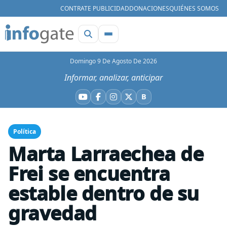
CONTRATE PUBLICIDAD
DONACIONES
QUIÉNES SOMOS
Domingo 9 De Agosto De 2026
Informar, analizar, anticipar
B
YouTube
Facebook
Instagram
X
Bluesky
Política
Marta Larraechea de
Frei se encuentra
estable dentro de su
gravedad