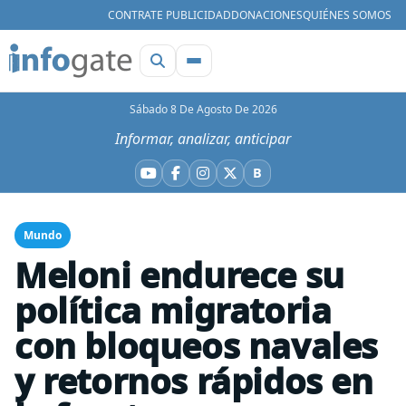
CONTRATE PUBLICIDAD
DONACIONES
QUIÉNES SOMOS
Sábado 8 De Agosto De 2026
Informar, analizar, anticipar
B
YouTube
Facebook
Instagram
X
Bluesky
Mundo
Meloni endurece su
política migratoria
con bloqueos navales
y retornos rápidos en