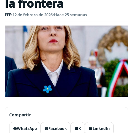
la frontera
EFE
•
12 de febrero de 2026
•
Hace 25 semanas
Compartir
🟢
WhatsApp
🔵
Facebook
⚫
X
🟦
LinkedIn