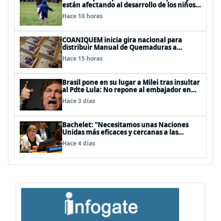
están afectando al desarrollo de los niños
en Chile
Hace 10 horas
COANIQUEM inicia gira nacional para
distribuir Manual de Quemaduras a
profesionales de la salud
Hace 15 horas
Brasil pone en su lugar a Milei tras insultar
al Pdte Lula: No repone al embajador en
BBSS y rebaja la relación bilateral
Hace 3 días
Bachelet: "Necesitamos unas Naciones
Unidas más eficaces y cercanas a las
personas"
Hace 4 días