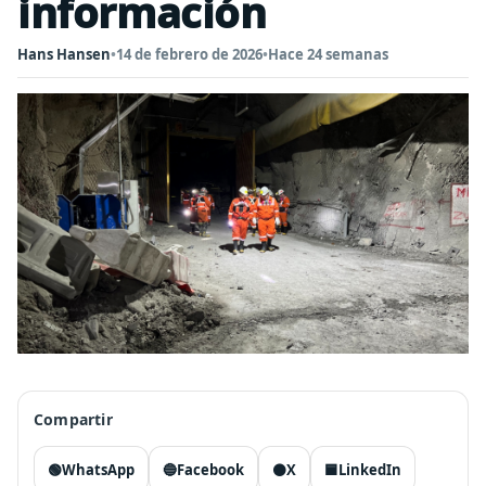
información
Hans Hansen
•
14 de febrero de 2026
•
Hace 24 semanas
Compartir
🟢
WhatsApp
🔵
Facebook
⚫
X
🟦
LinkedIn